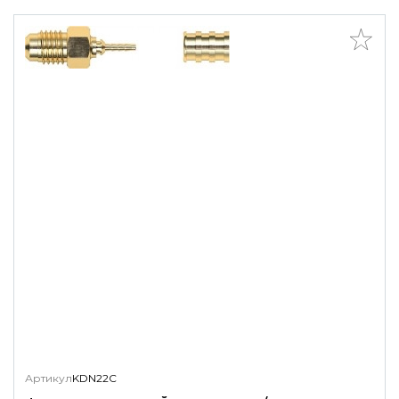
Артикул
KDN22C