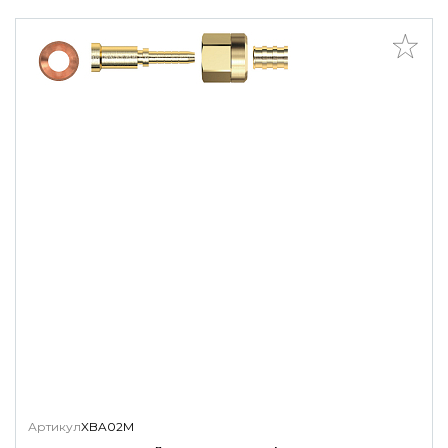
Артикул
XBA02M