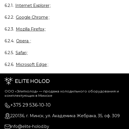
6.2.1.
Internet Explorer
;
6.2.2.
Google Chrome
;
6.2.3.
Mozilla Firefox
;
6.2.4.
Opera
;
6.2.5.
Safari
;
6.2.6.
Microsoft Edge
;
ООО «Элитхолод» ― продажа холодильного оборудования и
комплектующих в Минске
+375 29 536-10-10
220136, г. Минск, ул. Академика Жебрака, 35, оф. 309
info@elite-holod.by