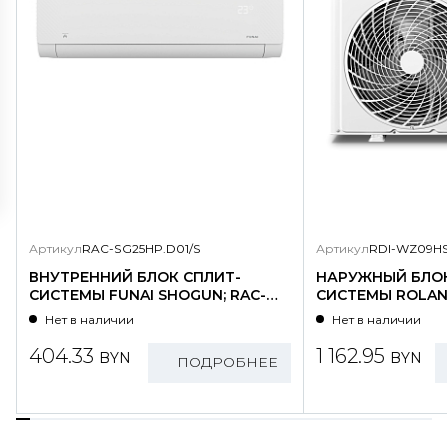
Артикул
RAC-SG25HP.D01/S
Артикул
RDI-WZ09HS
ВНУТРЕННИЙ БЛОК СПЛИТ-
НАРУЖНЫЙ БЛОК
СИСТЕМЫ FUNAI SHOGUN; RAC-
СИСТЕМЫ ROLAND
SG25HP.D01/S
WZ09HSS/N1-OU
Нет в наличии
Нет в наличии
404.33
1 162.95
BYN
BYN
ПОДРОБНЕЕ