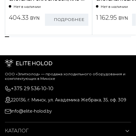
SG25HP.D01/S
WZ09HSS/N1-OU
Нет в наличии
Нет в наличии
404.33
1 162.95
BYN
BYN
ПОДРОБНЕЕ
ООО «Элитхолод» ― продажа холодильного оборудования и
комплектующих в Минске
+375 29 536-10-10
220136, г. Минск, ул. Академика Жебрака, 35, оф. 309
info@elite-holod.by
КАТАЛОГ