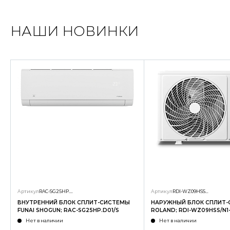
НАШИ НОВИНКИ
Артикул
RAC-SG25HP.D01/S
Артикул
RDI-WZ09HSS/N1-OUT
ВНУТРЕННИЙ БЛОК СПЛИТ-СИСТЕМЫ
НАРУЖНЫЙ БЛОК СПЛИТ
FUNAI SHOGUN; RAC-SG25HP.D01/S
ROLAND; RDI-WZ09HSS/N1
Нет в наличии
Нет в наличии