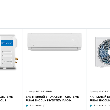
Артикул
RAC-I-SG35HP.D01/S
Артикул
-СИСТЕМЫ
ВНУТРЕННИЙ БЛОК СПЛИТ-СИСТЕМЫ
НАРУЖНЫЙ Б
-OUT
FUNAI SHOGUN INVERTER; RAC-I-
FUNAI SHOGUN 
SG35HP.D02/S
SG35HP.D02/
В наличии
| 20
В наличии
| 2