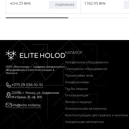
404.33
1 162.95
BYN
BYN
ПОДРОБНЕЕ
КАТАЛОГ
Холодильное оборудование
ООО «Элитхолод» ― продажа холодильного
Стеллажное оборудование
оборудования и комплектующих в
Минске
Прикассовая зона
Кондиционеры
+375 29 536-10-10
Трубы медные
220136, г. Минск, ул. Академика
Теплоизоляция
Жебрака, 35, оф. 309
Фитинги медные
info@elite-holod.by
Коммерческая автоматика
Комплектующие для сервиса и монтажа
Холодильная автоматика