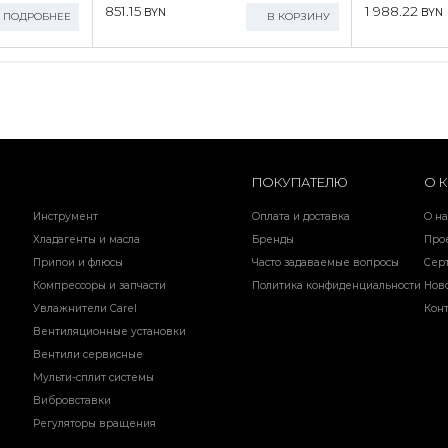
851.15
1 988.22
BYN
BYN
ПОДРОБНЕЕ
В КОРЗИНУ
ПОКУПАТЕЛЮ
О 
Инструмент
Оплата и доставка
О на
Хладагенты и масла
Бренды
Про
Припои и флюсы
Часто задаваемые вопросы
Сер
Компрессоры и запчасти
Политика конфиденциальности
Нов
Увлажнители Carel
Кон
Вентиляционные установки
Вентили сервисные
Мульти-сплит системы
Вибровставки
Регуляторы вращения