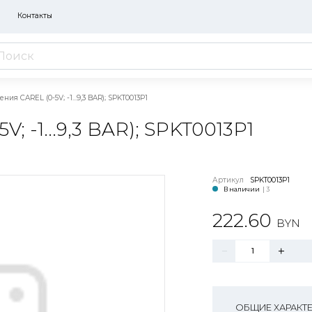
Контакты
ния CAREL (0-5V; -1...9,3 BAR); SPKT0013P1
-1...9,3 BAR); SPKT0013P1
Артикул
SPKT0013P1
В наличии
| 3
222.60
BYN
ОБЩИЕ ХАРАКТ