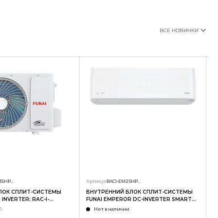
ВСЕ НОВИНКИ
RAC-I-SG35HP.D01/U
Артикул
RACI-EM25HP.D04/S
А
ЛОК СПЛИТ-СИСТЕМЫ
ВНУТРЕННИЙ БЛОК СПЛИТ-СИСТЕМЫ
Н
INVERTER; RAC-I-
FUNAI EMPEROR DC-INVERTER SMART
F
U
EYE; RACI-EM25HP.D04/S
E
0
Нет в наличии