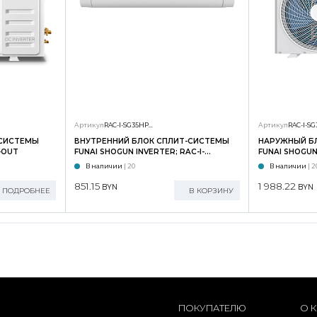
Артикул
RAC-I-SG35HP.D01/S
Артикул
-СИСТЕМЫ
ВНУТРЕННИЙ БЛОК СПЛИТ-СИСТЕМЫ
НАРУЖНЫЙ Б
-OUT
FUNAI SHOGUN INVERTER; RAC-I-
FUNAI SHOGUN 
SG35HP.D02/S
SG35HP.D02/
В наличии
| 20
В наличии
| 2
851.15
1 988.22
BYN
BYN
ПОДРОБНЕЕ
В КОРЗИНУ
ПОКУПАТЕЛЮ
О 