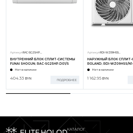
Артикул
RAC-SG25HP.D01/S
Артикул
RDI-WZ09HSS/N1-OUT
ВНУТРЕННИЙ БЛОК СПЛИТ-СИСТЕМЫ
НАРУЖНЫЙ БЛОК СПЛИТ
FUNAI SHOGUN; RAC-SG25HP.D01/S
ROLAND; RDI-WZ09HSS/N1
Нет в наличии
Нет в наличии
404.33
1 162.95
BYN
BYN
ПОДРОБНЕЕ
КАТАЛОГ