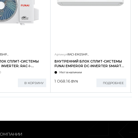
RAC-I-SG35HP.D01/U
Артикул
RACI-EM25HP.D04/S
А
ЛОК СПЛИТ-СИСТЕМЫ
ВНУТРЕННИЙ БЛОК СПЛИТ-СИСТЕМЫ
Н
INVERTER; RAC-I-
FUNAI EMPEROR DC-INVERTER SMART
F
U
EYE; RACI-EM25HP.D04/S
E
0
Нет в наличии
1 068.16
2
BYN
В КОРЗИНУ
ПОДРОБНЕЕ
КОМПАНИИ