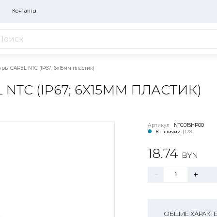
Контакты
ры CAREL NTC (IP67; 6x15мм пластик)
NTC (IP67; 6X15ММ ПЛАСТИК)
Артикул
NTC015HP00
В наличии
| 128
18.74
BYN
ОБЩИЕ ХАРАКТ