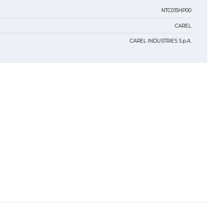
NTC015HP00
CAREL
CAREL INDUSTRIES S.p.A.