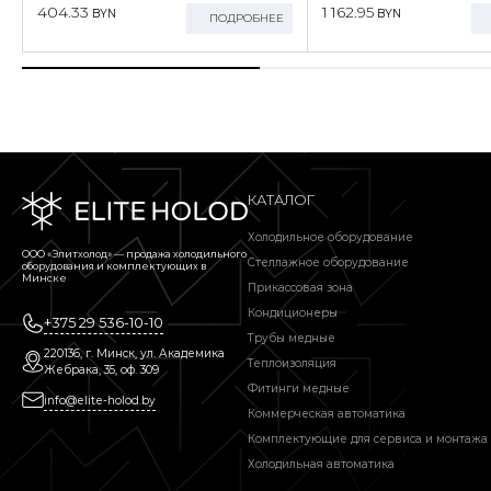
404.33
1 162.95
BYN
BYN
ПОДРОБНЕЕ
КАТАЛОГ
Холодильное оборудование
ООО «Элитхолод» ― продажа холодильного
Стеллажное оборудование
оборудования и комплектующих в
Минске
Прикассовая зона
Кондиционеры
+375 29 536-10-10
Трубы медные
220136, г. Минск, ул. Академика
Теплоизоляция
Жебрака, 35, оф. 309
Фитинги медные
info@elite-holod.by
Коммерческая автоматика
Комплектующие для сервиса и монтажа
Холодильная автоматика