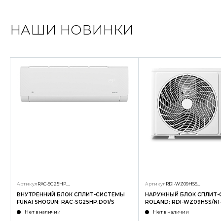
НАШИ НОВИНКИ
Артикул
RAC-SG25HP.D01/S
Артикул
RDI-WZ09HSS/N1-OUT
ВНУТРЕННИЙ БЛОК СПЛИТ-СИСТЕМЫ
НАРУЖНЫЙ БЛОК СПЛИТ
FUNAI SHOGUN; RAC-SG25HP.D01/S
ROLAND; RDI-WZ09HSS/N1
Нет в наличии
Нет в наличии