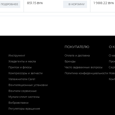
851.15
1 988.22
BYN
BYN
ПОДРОБНЕЕ
В КОРЗИНУ
ПОКУПАТЕЛЮ
О 
Инструмент
Оплата и доставка
О на
Хладагенты и масла
Бренды
Про
Припои и флюсы
Часто задаваемые вопросы
Сер
Компрессоры и запчасти
Политика конфиденциальности
Нов
Увлажнители Carel
Кон
Вентиляционные установки
Вентили сервисные
Мульти-сплит системы
Вибровставки
Регуляторы вращения