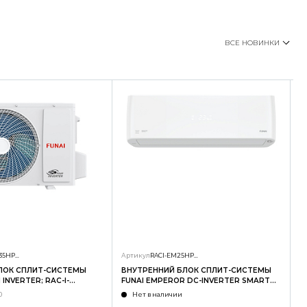
ВСЕ НОВИНКИ
RAC-I-SG35HP.D01/U
Артикул
RACI-EM25HP.D04/S
А
ЛОК СПЛИТ-СИСТЕМЫ
ВНУТРЕННИЙ БЛОК СПЛИТ-СИСТЕМЫ
Н
INVERTER; RAC-I-
FUNAI EMPEROR DC-INVERTER SMART
F
U
EYE; RACI-EM25HP.D04/S
E
0
Нет в наличии