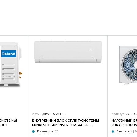
Артикул
RAC-I-SG35HP.D01/S
Артикул
-СИСТЕМЫ
ВНУТРЕННИЙ БЛОК СПЛИТ-СИСТЕМЫ
НАРУЖНЫЙ Б
-OUT
FUNAI SHOGUN INVERTER; RAC-I-
FUNAI SHOGUN 
SG35HP.D02/S
SG35HP.D02/
В наличии
| 20
В наличии
| 2