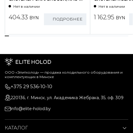
SG25HP.D01/S
WZ09HSS/N1-OU
Нет в наличии
Нет в наличии
404.33
1 162.95
BYN
BYN
ПОДРОБНЕЕ
ООО «Элитхолод» ― продажа холодильного оборудования и
комплектующих в Минске
+375 29 536-10-10
220136, г. Минск, ул. Академика Жебрака, 35, оф. 309
info@elite-holod.by
КАТАЛОГ