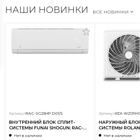
НАШИ НОВИНКИ
ВСЕ НОВИНКИ
Артикул
RAC-SG25HP.D01/S
Артикул
RDI-WZ09HS
ВНУТРЕННИЙ БЛОК СПЛИТ-
НАРУЖНЫЙ БЛОК
СИСТЕМЫ FUNAI SHOGUN; RAC-
СИСТЕМЫ ROLAND
SG25HP.D01/S
WZ09HSS/N1-OU
Нет в наличии
Нет в наличии