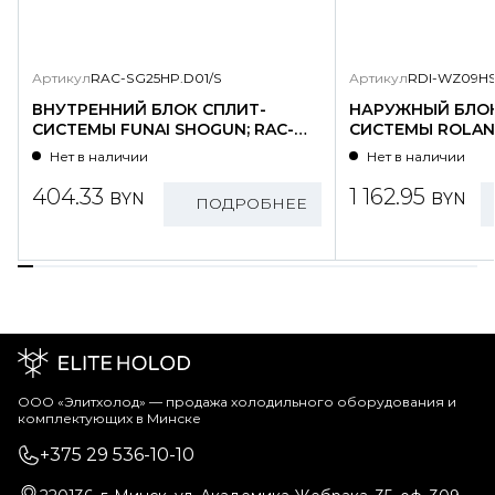
Артикул
RAC-SG25HP.D01/S
Артикул
RDI-WZ09HS
ВНУТРЕННИЙ БЛОК СПЛИТ-
НАРУЖНЫЙ БЛОК
СИСТЕМЫ FUNAI SHOGUN; RAC-
СИСТЕМЫ ROLAND
SG25HP.D01/S
WZ09HSS/N1-OU
Нет в наличии
Нет в наличии
404.33
1 162.95
BYN
BYN
ПОДРОБНЕЕ
ООО «Элитхолод» ― продажа холодильного оборудования и
комплектующих в Минске
+375 29 536-10-10