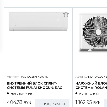
Артикул
RAC-SG25HP.D01/S
Артикул
RDI-WZ09HS
ВНУТРЕННИЙ БЛОК СПЛИТ-
НАРУЖНЫЙ БЛОК
СИСТЕМЫ FUNAI SHOGUN; RAC-
СИСТЕМЫ ROLAND
SG25HP.D01/S
WZ09HSS/N1-OU
Нет в наличии
Нет в наличии
404.33
1 162.95
BYN
BYN
ПОДРОБНЕЕ