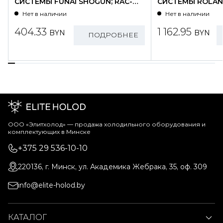
СИСТЕМЫ FUNAI SHOGUN; RAC-
СИСТЕМЫ ROLAND
SG25HP.D01/S
WZ09HSS/N1-OU
Нет в наличии
Нет в наличии
404.33
1 162.95
BYN
BYN
ПОДРОБНЕЕ
ООО «Элитхолод» ― продажа холодильного оборудования и
комплектующих в Минске
+375 29 536-10-10
220136, г. Минск, ул. Академика Жебрака, 35, оф. 309
info@elite-holod.by
КАТАЛОГ