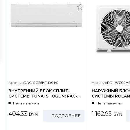
Артикул
RAC-SG25HP.D01/S
Артикул
RDI-WZ09HS
ВНУТРЕННИЙ БЛОК СПЛИТ-
НАРУЖНЫЙ БЛОК
СИСТЕМЫ FUNAI SHOGUN; RAC-
СИСТЕМЫ ROLAND
SG25HP.D01/S
WZ09HSS/N1-OU
Нет в наличии
Нет в наличии
404.33
1 162.95
BYN
BYN
ПОДРОБНЕЕ