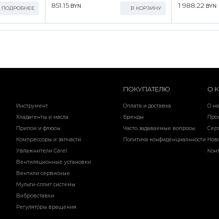
851.15
1 988.22
BYN
BYN
ПОДРОБНЕЕ
В КОРЗИНУ
ПОКУПАТЕЛЮ
О 
Инструмент
Оплата и доставка
О на
Хладагенты и масла
Бренды
Про
Припои и флюсы
Часто задаваемые вопросы
Сер
Компрессоры и запчасти
Политика конфиденциальности
Нов
Увлажнители Carel
Кон
Вентиляционные установки
Вентили сервисные
Мульти-сплит системы
Вибровставки
Регуляторы вращения