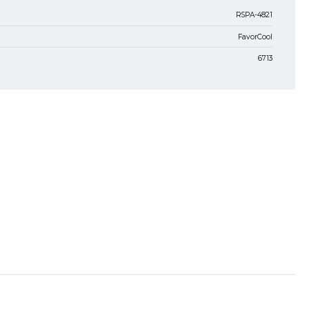
RSPA-4821
FavorCool
6713