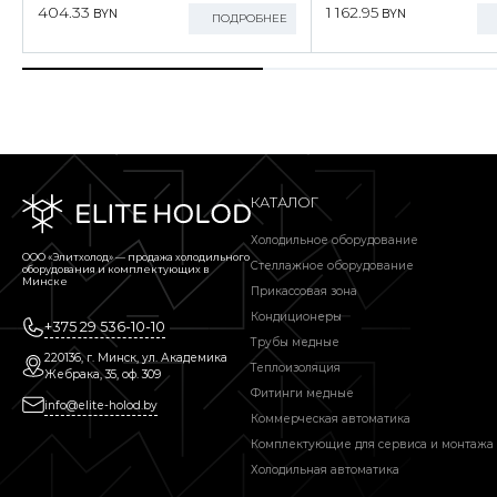
404.33
1 162.95
BYN
BYN
ПОДРОБНЕЕ
КАТАЛОГ
Холодильное оборудование
ООО «Элитхолод» ― продажа холодильного
Стеллажное оборудование
оборудования и комплектующих в
Минске
Прикассовая зона
Кондиционеры
+375 29 536-10-10
Трубы медные
220136, г. Минск, ул. Академика
Теплоизоляция
Жебрака, 35, оф. 309
Фитинги медные
info@elite-holod.by
Коммерческая автоматика
Комплектующие для сервиса и монтажа
Холодильная автоматика