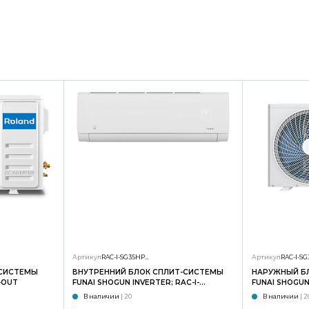
Артикул
RAC-I-SG35HP.D01/S
Артикул
-СИСТЕМЫ
ВНУТРЕННИЙ БЛОК СПЛИТ-СИСТЕМЫ
НАРУЖНЫЙ Б
-OUT
FUNAI SHOGUN INVERTER; RAC-I-
FUNAI SHOGUN 
SG35HP.D02/S
SG35HP.D02/
В наличии
| 20
В наличии
| 2