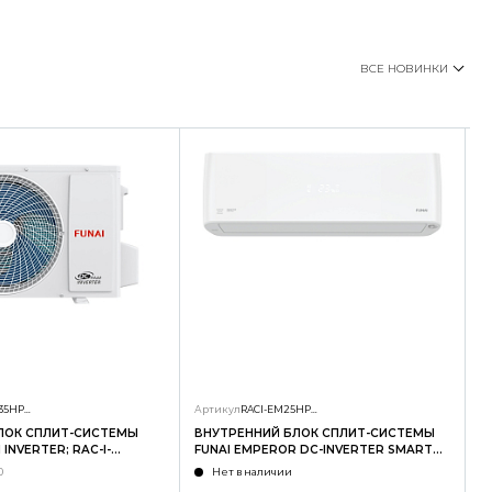
ВСЕ НОВИНКИ
RAC-I-SG35HP.D01/U
Артикул
RACI-EM25HP.D04/S
А
ЛОК СПЛИТ-СИСТЕМЫ
ВНУТРЕННИЙ БЛОК СПЛИТ-СИСТЕМЫ
Н
INVERTER; RAC-I-
FUNAI EMPEROR DC-INVERTER SMART
F
U
EYE; RACI-EM25HP.D04/S
E
0
Нет в наличии