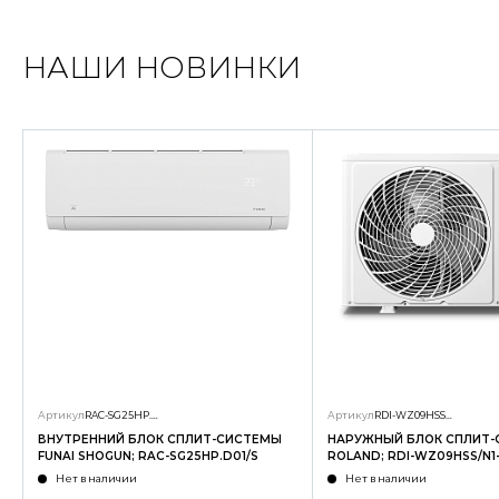
НАШИ НОВИНКИ
Артикул
RAC-SG25HP.D01/S
Артикул
RDI-WZ09HSS/N1-OUT
ВНУТРЕННИЙ БЛОК СПЛИТ-СИСТЕМЫ
НАРУЖНЫЙ БЛОК СПЛИТ
FUNAI SHOGUN; RAC-SG25HP.D01/S
ROLAND; RDI-WZ09HSS/N1
Нет в наличии
Нет в наличии