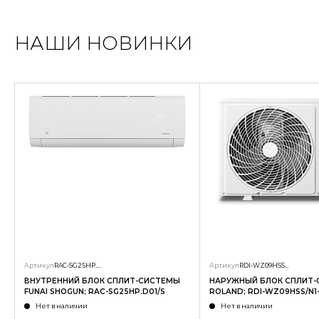
НАШИ НОВИНКИ
Артикул
RAC-SG25HP.D01/S
Артикул
RDI-WZ09HSS/N1-OUT
ВНУТРЕННИЙ БЛОК СПЛИТ-СИСТЕМЫ
НАРУЖНЫЙ БЛОК СПЛИТ
FUNAI SHOGUN; RAC-SG25HP.D01/S
ROLAND; RDI-WZ09HSS/N1
Нет в наличии
Нет в наличии