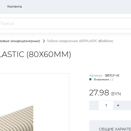
Контакты
иковые (кондиционерные)
Гибкое соединение ARTIPLASTIC (80х60мм)
ASTIC (80Х60ММ)
Артикул
0811GF-W
В наличии
| 2
27.98
BYN
ОБЩИЕ ХАРАКТ