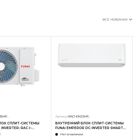
ВСЕ НОВИНКИ
RAC-I-SG35HP.D01/U
Артикул
RACI-EM25HP.D04/S
А
ЛОК СПЛИТ-СИСТЕМЫ
ВНУТРЕННИЙ БЛОК СПЛИТ-СИСТЕМЫ
Н
INVERTER; RAC-I-
FUNAI EMPEROR DC-INVERTER SMART
F
U
EYE; RACI-EM25HP.D04/S
E
0
Нет в наличии