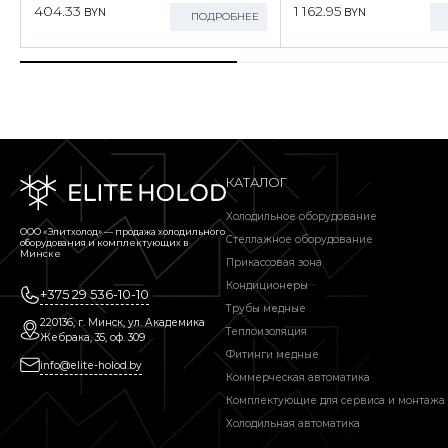
404.33
1 162.95
BYN
BYN
ПОДРОБНЕЕ
КАТАЛОГ
Холодильное оборудование
ООО «Элитхолод» ― продажа холодильного
Стеллажное оборудование
оборудования и комплектующих в
Минске
Прикассовая зона
Кондиционеры
+375 29 536-10-10
Трубы медные
220136, г. Минск, ул. Академика
Теплоизоляция
Жебрака, 35, оф. 309
Фитинги медные
info@elite-holod.by
Коммерческая автоматика
Комплектующие для сервиса и монтажа
Холодильная автоматика