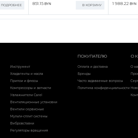
851.15
1 988.22
BYN
BYN
ПОДРОБНЕЕ
В КОРЗИНУ
ПОКУПАТЕЛЮ
О 
Инструмент
Оплата и доставка
О на
Хладагенты и масла
Бренды
Про
Припои и флюсы
Часто задаваемые вопросы
Сер
Компрессоры и запчасти
Политика конфиденциальности
Нов
Увлажнители Carel
Кон
Вентиляционные установки
Вентили сервисные
Мульти-сплит системы
Вибровставки
Регуляторы вращения