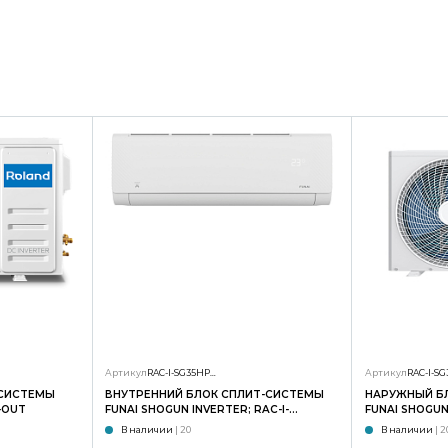
Артикул
RAC-I-SG35HP.D01/S
Артикул
-СИСТЕМЫ
ВНУТРЕННИЙ БЛОК СПЛИТ-СИСТЕМЫ
НАРУЖНЫЙ Б
-OUT
FUNAI SHOGUN INVERTER; RAC-I-
FUNAI SHOGUN 
SG35HP.D02/S
SG35HP.D02/
В наличии
| 20
В наличии
| 2