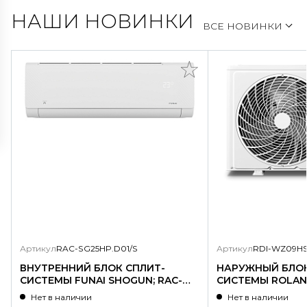
НАШИ НОВИНКИ
ВСЕ НОВИНКИ
Артикул
RAC-SG25HP.D01/S
Артикул
RDI-WZ09HS
ВНУТРЕННИЙ БЛОК СПЛИТ-
НАРУЖНЫЙ БЛОК
СИСТЕМЫ FUNAI SHOGUN; RAC-
СИСТЕМЫ ROLAND
SG25HP.D01/S
WZ09HSS/N1-OU
Нет в наличии
Нет в наличии