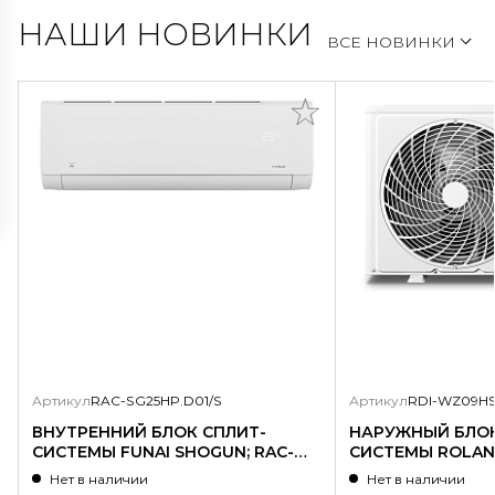
НАШИ НОВИНКИ
ВСЕ НОВИНКИ
Артикул
RAC-SG25HP.D01/S
Артикул
RDI-WZ09HS
ВНУТРЕННИЙ БЛОК СПЛИТ-
НАРУЖНЫЙ БЛОК
СИСТЕМЫ FUNAI SHOGUN; RAC-
СИСТЕМЫ ROLAND
SG25HP.D01/S
WZ09HSS/N1-OU
Нет в наличии
Нет в наличии