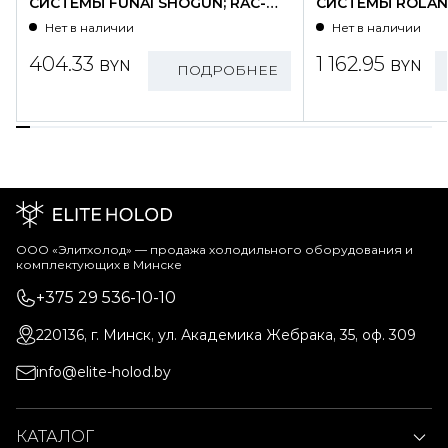
СИСТЕМЫ FUNAI SHOGUN; RAC-
СИСТЕМЫ ROLAND
SG25HP.D01/S
WZ09HSS/N1-OU
Нет в наличии
Нет в наличии
404.33
1 162.95
BYN
BYN
ПОДРОБНЕЕ
ООО «Элитхолод» ― продажа холодильного оборудования и
комплектующих в Минске
+375 29 536-10-10
220136, г. Минск, ул. Академика Жебрака, 35, оф. 309
info@elite-holod.by
КАТАЛОГ