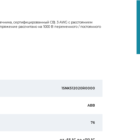
нечника, сертифицированный CB). 3 AWG с расстоянием
апряжение рассчитано на 1000 В переменного / постоянного
1SNK512020R0000
ABB
76
от -55 °C до +110 °C