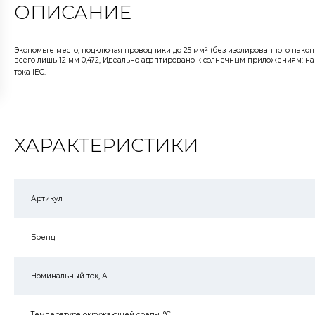
ОПИСАНИЕ
Экономьте место, подключая проводники до 25 мм² (без изолированного нако
всего лишь 12 мм 0,472, Идеально адаптировано к солнечным приложениям: н
тока IEC.
ХАРАКТЕРИСТИКИ
Артикул
Бренд
Номинальный ток, А
Температура окружающей среды, °C