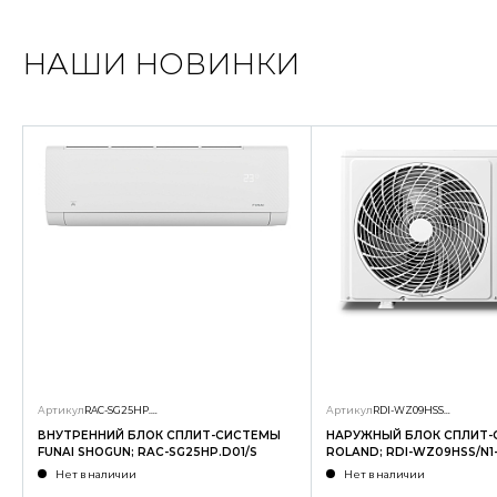
НАШИ НОВИНКИ
Артикул
RAC-SG25HP.D01/S
Артикул
RDI-WZ09HSS/N1-OUT
ВНУТРЕННИЙ БЛОК СПЛИТ-СИСТЕМЫ
НАРУЖНЫЙ БЛОК СПЛИТ
FUNAI SHOGUN; RAC-SG25HP.D01/S
ROLAND; RDI-WZ09HSS/N1
Нет в наличии
Нет в наличии