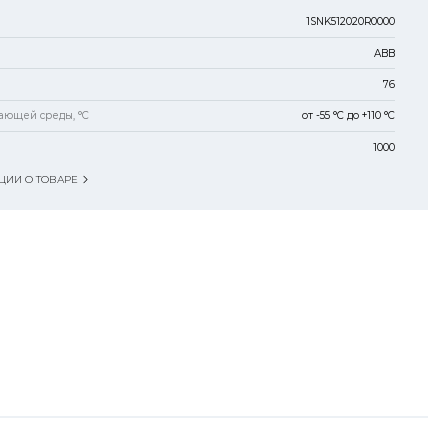
1SNK512020R0000
ABB
76
ающей среды, °C
от -55 °C до +110 °C
1000
ИИ О ТОВАРЕ