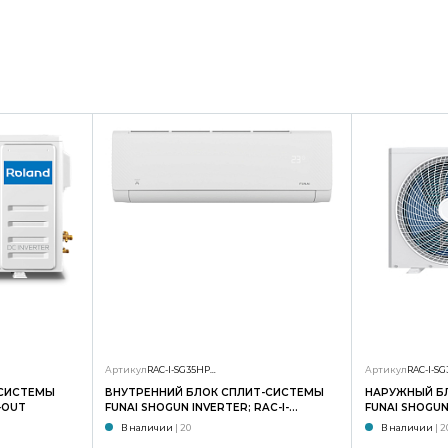
Артикул
RAC-I-SG35HP.D01/S
Артикул
-СИСТЕМЫ
ВНУТРЕННИЙ БЛОК СПЛИТ-СИСТЕМЫ
НАРУЖНЫЙ Б
-OUT
FUNAI SHOGUN INVERTER; RAC-I-
FUNAI SHOGUN 
SG35HP.D02/S
SG35HP.D02/
В наличии
| 20
В наличии
| 2