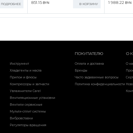
851.15
1 988.22
BYN
BYN
ПОДРОБНЕЕ
В КОРЗИНУ
ПОКУПАТЕЛЮ
О 
Инструмент
Оплата и доставка
О на
Хладагенты и масла
Бренды
Про
Припои и флюсы
Часто задаваемые вопросы
Сер
Компрессоры и запчасти
Политика конфиденциальности
Нов
Увлажнители Carel
Кон
Вентиляционные установки
Вентили сервисные
Мульти-сплит системы
Вибровставки
Регуляторы вращения