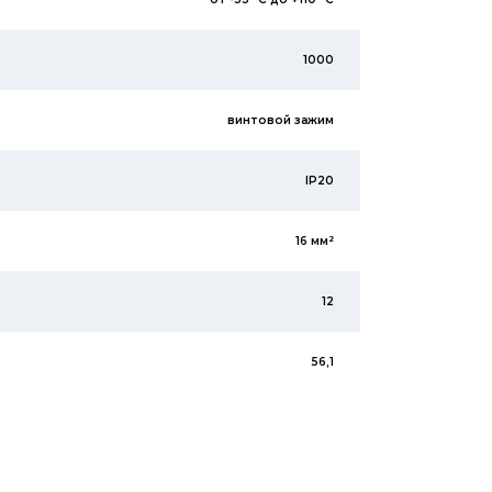
1000
винтовой зажим
IP20
16 мм²
12
56,1