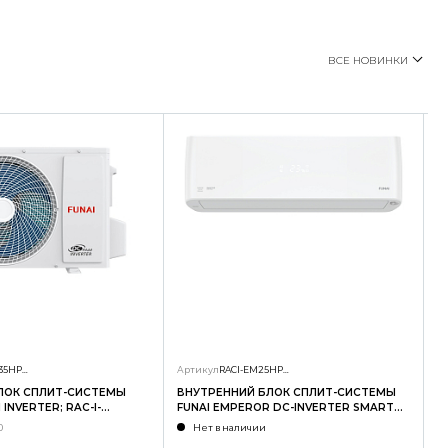
ВСЕ НОВИНКИ
RAC-I-SG35HP.D01/U
Артикул
RACI-EM25HP.D04/S
А
ЛОК СПЛИТ-СИСТЕМЫ
ВНУТРЕННИЙ БЛОК СПЛИТ-СИСТЕМЫ
Н
INVERTER; RAC-I-
FUNAI EMPEROR DC-INVERTER SMART
F
U
EYE; RACI-EM25HP.D04/S
E
0
Нет в наличии