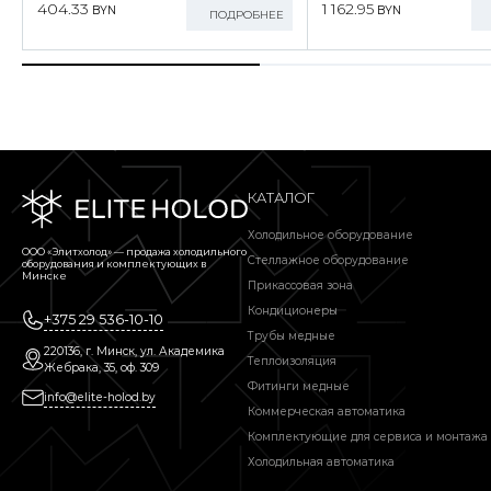
404.33
1 162.95
BYN
BYN
ПОДРОБНЕЕ
КАТАЛОГ
Холодильное оборудование
ООО «Элитхолод» ― продажа холодильного
Стеллажное оборудование
оборудования и комплектующих в
Минске
Прикассовая зона
Кондиционеры
+375 29 536-10-10
Трубы медные
220136, г. Минск, ул. Академика
Теплоизоляция
Жебрака, 35, оф. 309
Фитинги медные
info@elite-holod.by
Коммерческая автоматика
Комплектующие для сервиса и монтажа
Холодильная автоматика