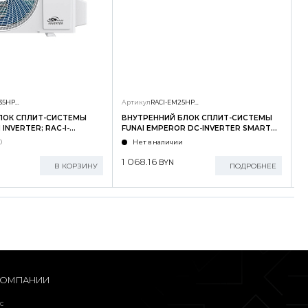
RAC-I-SG35HP.D01/U
Артикул
RACI-EM25HP.D04/S
А
ЛОК СПЛИТ-СИСТЕМЫ
ВНУТРЕННИЙ БЛОК СПЛИТ-СИСТЕМЫ
Н
INVERTER; RAC-I-
FUNAI EMPEROR DC-INVERTER SMART
F
U
EYE; RACI-EM25HP.D04/S
E
0
Нет в наличии
1 068.16
2
BYN
В КОРЗИНУ
ПОДРОБНЕЕ
КОМПАНИИ
с