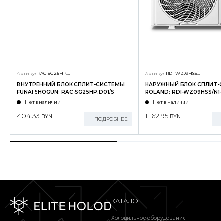
Артикул
RAC-SG25HP.D01/S
Артикул
RDI-WZ09HSS/N1-OUT
ВНУТРЕННИЙ БЛОК СПЛИТ-СИСТЕМЫ
НАРУЖНЫЙ БЛОК СПЛИТ
FUNAI SHOGUN; RAC-SG25HP.D01/S
ROLAND; RDI-WZ09HSS/N1
Нет в наличии
Нет в наличии
404.33
1 162.95
BYN
BYN
ПОДРОБНЕЕ
КАТАЛОГ
Холодильное оборудование