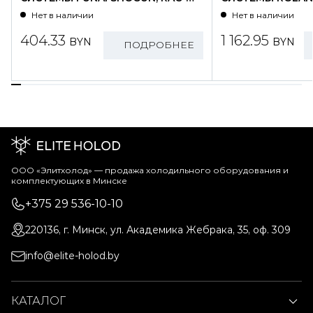
SG25HP.D01/S
WZ09HSS/N1-OU
Нет в наличии
Нет в наличии
404.33
1 162.95
BYN
BYN
ПОДРОБНЕЕ
ООО «Элитхолод» ― продажа холодильного оборудования и
комплектующих в Минске
+375 29 536-10-10
220136, г. Минск, ул. Академика Жебрака, 35, оф. 309
info@elite-holod.by
КАТАЛОГ