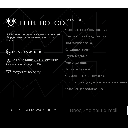
КАТАЛОГ
Холодильное оборудование
ООО «Элитхолод» ― продажа холодильного
Стеллажное оборудование
оборудования и комплектующих в
Минске
Прикассовая зона
Кондиционеры
+375 29 536-10-10
Трубы медные
220136, г. Минск, ул. Академика
Теплоизоляция
Жебрака, 35, оф. 309
Фитинги медные
info@elite-holod.by
Коммерческая автоматика
Комплектующие для сервиса и монтажа
Холодильная автоматика
ПОДПИСКА НА РАССЫЛКУ