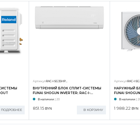
Артикул
RAC-I-SG35HP.D01/S
Артикул
-СИСТЕМЫ
ВНУТРЕННИЙ БЛОК СПЛИТ-СИСТЕМЫ
НАРУЖНЫЙ Б
-OUT
FUNAI SHOGUN INVERTER; RAC-I-
FUNAI SHOGUN 
SG35HP.D02/S
SG35HP.D02/
В наличии
| 20
В наличии
| 2
851.15
1 988.22
BYN
BYN
ПОДРОБНЕЕ
В КОРЗИНУ