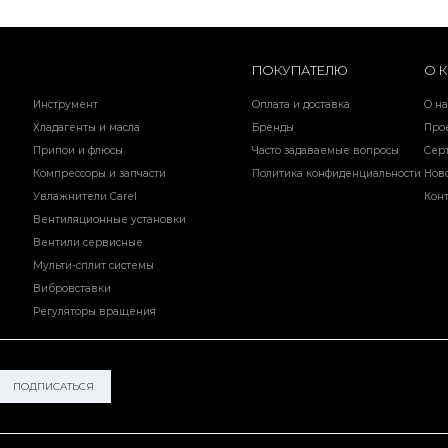
ПОКУПАТЕЛЮ
О 
Инструмент
Оплата и доставка
О на
Хладагенты и масла
Бренды
Про
Припои и флюсы
Часто задаваемые вопросы
Сер
Компрессоры и запчасти
Политика конфиденциальности
Нов
Увлажнители Carel
Кон
Вентиляционные установки
Вентили сервисные
Мульти-сплит системы
Вибровставки
Регуляторы вращения
ПОДПИСАТЬСЯ