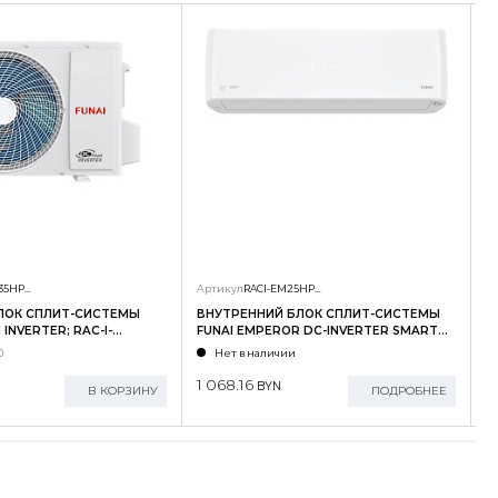
RAC-I-SG35HP.D01/U
Артикул
RACI-EM25HP.D04/S
А
ЛОК СПЛИТ-СИСТЕМЫ
ВНУТРЕННИЙ БЛОК СПЛИТ-СИСТЕМЫ
Н
INVERTER; RAC-I-
FUNAI EMPEROR DC-INVERTER SMART
F
U
EYE; RACI-EM25HP.D04/S
E
0
Нет в наличии
1 068.16
2
BYN
В КОРЗИНУ
ПОДРОБНЕЕ