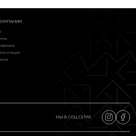
КОМПАНИИ
с
екты
тификаты
ости и акции
такты
МЫ В СОЦ СЕТЯХ