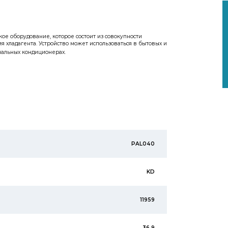
ое оборудование, которое состоит из совокупности
 хладагента. Устройство может использоваться в бытовых и
нальных кондиционерах.
PAL040
KD
11959
36.9