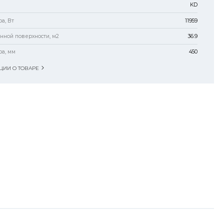
KD
а, Вт
11959
нной поверхности, м2
36.9
ра, мм
450
ИИ О ТОВАРЕ