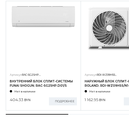
Артикул
RAC-SG25HP.D01/S
Артикул
RDI-WZ09HSS/N1-OUT
ВНУТРЕННИЙ БЛОК СПЛИТ-СИСТЕМЫ
НАРУЖНЫЙ БЛОК СПЛИТ
FUNAI SHOGUN; RAC-SG25HP.D01/S
ROLAND; RDI-WZ09HSS/N1
Нет в наличии
Нет в наличии
404.33
1 162.95
BYN
BYN
ПОДРОБНЕЕ