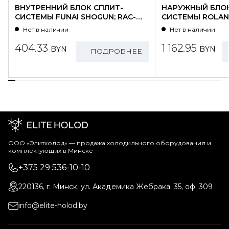
ВНУТРЕННИЙ БЛОК СПЛИТ-
НАРУЖНЫЙ БЛОК
СИСТЕМЫ FUNAI SHOGUN; RAC-
СИСТЕМЫ ROLAND
SG25HP.D01/S
WZ09HSS/N1-OU
Нет в наличии
Нет в наличии
404.33
1 162.95
BYN
BYN
ПОДРОБНЕЕ
ООО «Элитхолод» ― продажа холодильного оборудования и
комплектующих в Минске
+375 29 536-10-10
220136, г. Минск, ул. Академика Жебрака, 35, оф. 309
info@elite-holod.by