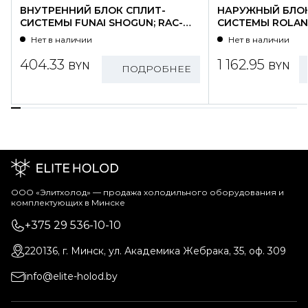
ВНУТРЕННИЙ БЛОК СПЛИТ-
НАРУЖНЫЙ БЛОК
СИСТЕМЫ FUNAI SHOGUN; RAC-
СИСТЕМЫ ROLAND
SG25HP.D01/S
WZ09HSS/N1-OU
Нет в наличии
Нет в наличии
404.33
1 162.95
BYN
BYN
ПОДРОБНЕЕ
ООО «Элитхолод» ― продажа холодильного оборудования и
комплектующих в Минске
+375 29 536-10-10
220136, г. Минск, ул. Академика Жебрака, 35, оф. 309
info@elite-holod.by