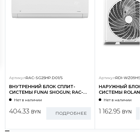
Артикул
RAC-SG25HP.D01/S
Артикул
RDI-WZ09HS
ВНУТРЕННИЙ БЛОК СПЛИТ-
НАРУЖНЫЙ БЛОК
СИСТЕМЫ FUNAI SHOGUN; RAC-
СИСТЕМЫ ROLAND
SG25HP.D01/S
WZ09HSS/N1-OU
Нет в наличии
Нет в наличии
404.33
1 162.95
BYN
BYN
ПОДРОБНЕЕ