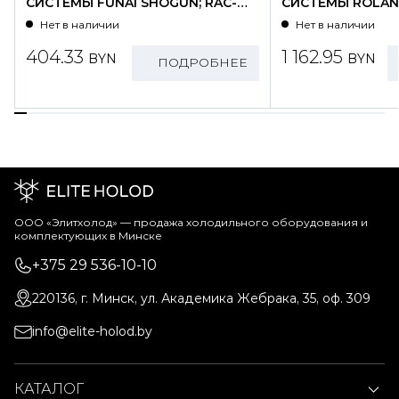
СИСТЕМЫ FUNAI SHOGUN; RAC-
СИСТЕМЫ ROLAND
SG25HP.D01/S
WZ09HSS/N1-OU
Нет в наличии
Нет в наличии
404.33
1 162.95
BYN
BYN
ПОДРОБНЕЕ
ООО «Элитхолод» ― продажа холодильного оборудования и
комплектующих в Минске
+375 29 536-10-10
220136, г. Минск, ул. Академика Жебрака, 35, оф. 309
info@elite-holod.by
КАТАЛОГ