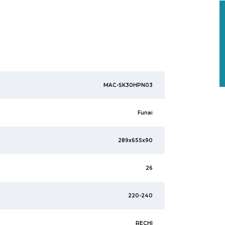
MAC-SK30HPN03
Funai
289x655x90
26
220-240
RECHI