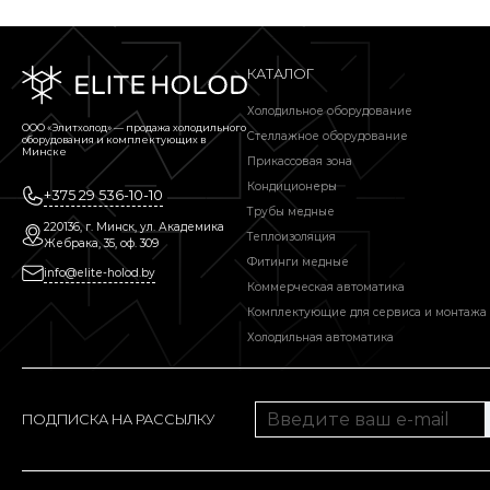
КАТАЛОГ
Холодильное оборудование
ООО «Элитхолод» ― продажа холодильного
Стеллажное оборудование
оборудования и комплектующих в
Минске
Прикассовая зона
Кондиционеры
+375 29 536-10-10
Трубы медные
220136, г. Минск, ул. Академика
Теплоизоляция
Жебрака, 35, оф. 309
Фитинги медные
info@elite-holod.by
Коммерческая автоматика
Комплектующие для сервиса и монтажа
Холодильная автоматика
ПОДПИСКА НА РАССЫЛКУ