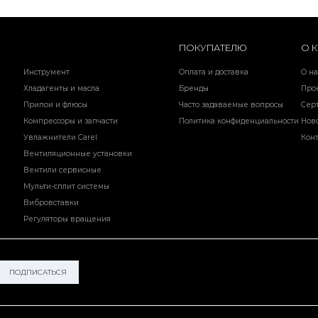
ПОКУПАТЕЛЮ
О 
Инструмент
Оплата и доставка
О на
Хладагенты и масла
Бренды
Про
Припои и флюсы
Часто задаваемые вопросы
Сер
Компрессоры и запчасти
Политика конфиденциальности
Нов
Увлажнители Carel
Кон
Вентиляционные установки
Вентили сервисные
Мульти-сплит системы
Вибровставки
Регуляторы вращения
ПОДПИСАТЬСЯ