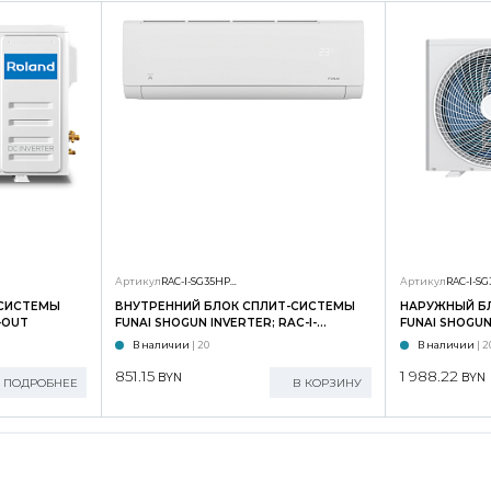
Артикул
RAC-I-SG35HP.D01/S
Артикул
-СИСТЕМЫ
ВНУТРЕННИЙ БЛОК СПЛИТ-СИСТЕМЫ
НАРУЖНЫЙ Б
-OUT
FUNAI SHOGUN INVERTER; RAC-I-
FUNAI SHOGUN 
SG35HP.D02/S
SG35HP.D02/
В наличии
| 20
В наличии
| 2
851.15
1 988.22
BYN
BYN
ПОДРОБНЕЕ
В КОРЗИНУ