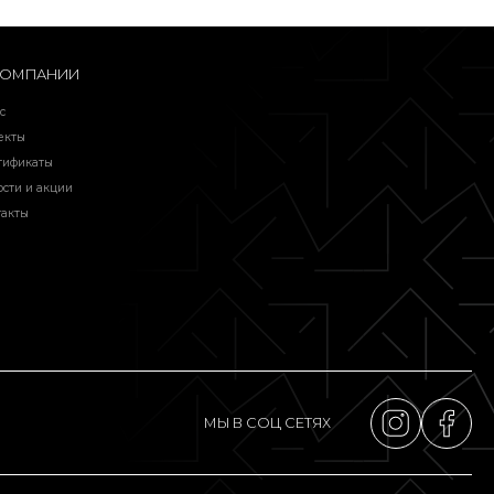
КОМПАНИИ
с
екты
тификаты
ости и акции
такты
МЫ В СОЦ СЕТЯХ