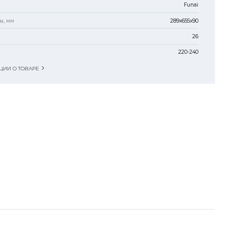
Funai
ы, мм
289x655x90
26
220-240
ИИ О ТОВАРЕ