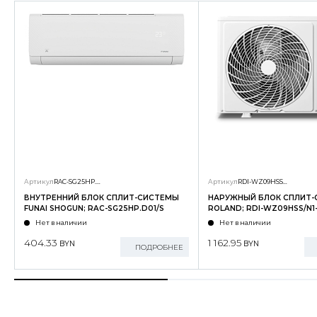
Артикул
RAC-SG25HP.D01/S
Артикул
RDI-WZ09HSS/N1-OUT
ВНУТРЕННИЙ БЛОК СПЛИТ-СИСТЕМЫ
НАРУЖНЫЙ БЛОК СПЛИТ
FUNAI SHOGUN; RAC-SG25HP.D01/S
ROLAND; RDI-WZ09HSS/N1
Нет в наличии
Нет в наличии
404.33
1 162.95
BYN
BYN
ПОДРОБНЕЕ