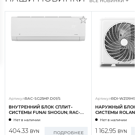
ВСЕ НОВИНКИ
Артикул
RAC-SG25HP.D01/S
Артикул
RDI-WZ09HS
ВНУТРЕННИЙ БЛОК СПЛИТ-
НАРУЖНЫЙ БЛОК
СИСТЕМЫ FUNAI SHOGUN; RAC-
СИСТЕМЫ ROLAND
SG25HP.D01/S
WZ09HSS/N1-OU
Нет в наличии
Нет в наличии
404.33
1 162.95
BYN
BYN
ПОДРОБНЕЕ