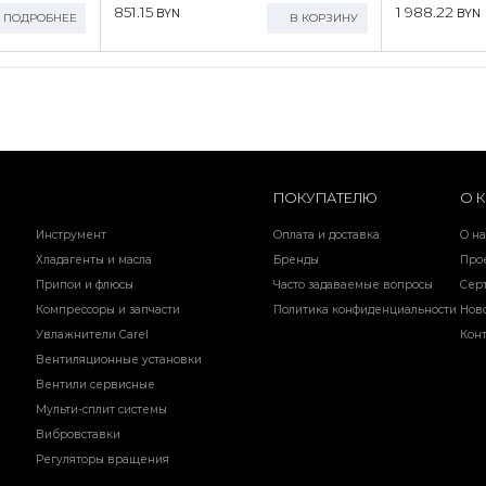
851.15
1 988.22
BYN
BYN
ПОДРОБНЕЕ
В КОРЗИНУ
ПОКУПАТЕЛЮ
О 
Инструмент
Оплата и доставка
О на
Хладагенты и масла
Бренды
Про
Припои и флюсы
Часто задаваемые вопросы
Сер
Компрессоры и запчасти
Политика конфиденциальности
Нов
Увлажнители Carel
Кон
Вентиляционные установки
Вентили сервисные
Мульти-сплит системы
Вибровставки
Регуляторы вращения