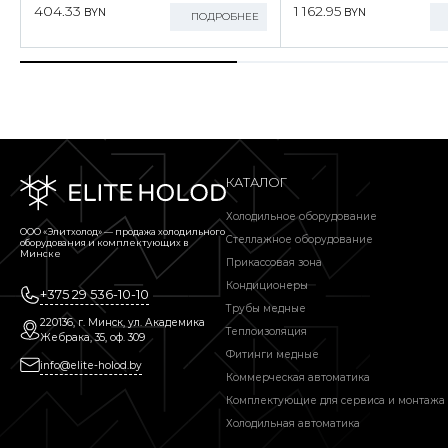
404.33
1 162.95
BYN
BYN
ПОДРОБНЕЕ
КАТАЛОГ
Холодильное оборудование
ООО «Элитхолод» ― продажа холодильного
Стеллажное оборудование
оборудования и комплектующих в
Минске
Прикассовая зона
Кондиционеры
+375 29 536-10-10
Трубы медные
220136, г. Минск, ул. Академика
Теплоизоляция
Жебрака, 35, оф. 309
Фитинги медные
info@elite-holod.by
Коммерческая автоматика
Комплектующие для сервиса и монтажа
Холодильная автоматика