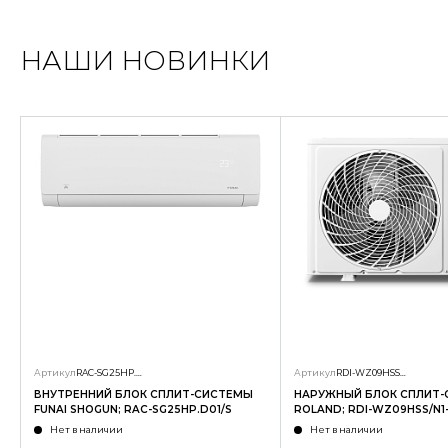
НАШИ НОВИНКИ
Артикул
RAC-SG25HP.D01/S
Артикул
RDI-WZ09HSS/N1-OUT
ВНУТРЕННИЙ БЛОК СПЛИТ-СИСТЕМЫ
НАРУЖНЫЙ БЛОК СПЛИТ
FUNAI SHOGUN; RAC-SG25HP.D01/S
ROLAND; RDI-WZ09HSS/N1
Нет в наличии
Нет в наличии