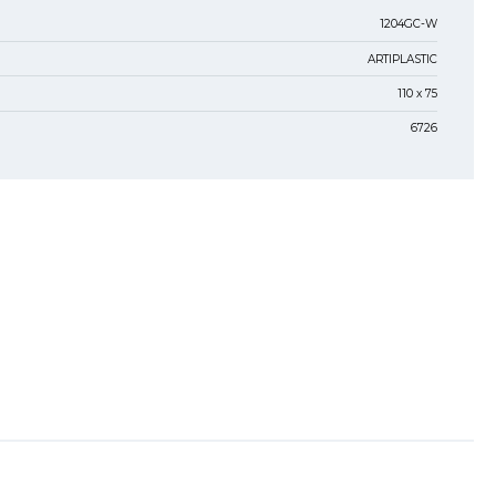
1204GC-W
ARTIPLASTIC
110 х 75
6726