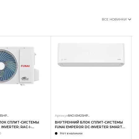
ВСЕ НОВИНКИ
RAC-I-SG35HP.D01/U
Артикул
RACI-EM25HP.D04/S
А
ЛОК СПЛИТ-СИСТЕМЫ
ВНУТРЕННИЙ БЛОК СПЛИТ-СИСТЕМЫ
Н
INVERTER; RAC-I-
FUNAI EMPEROR DC-INVERTER SMART
F
U
EYE; RACI-EM25HP.D04/S
E
0
Нет в наличии