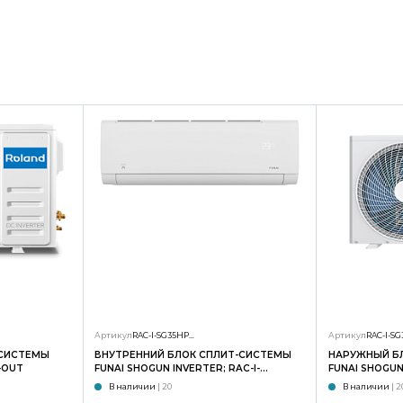
Артикул
RAC-I-SG35HP.D01/S
Артикул
-СИСТЕМЫ
ВНУТРЕННИЙ БЛОК СПЛИТ-СИСТЕМЫ
НАРУЖНЫЙ Б
-OUT
FUNAI SHOGUN INVERTER; RAC-I-
FUNAI SHOGUN 
SG35HP.D02/S
SG35HP.D02/
В наличии
| 20
В наличии
| 2