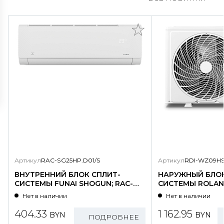
Артикул
RAC-SG25HP.D01/S
Артикул
RDI-WZ09HS
ВНУТРЕННИЙ БЛОК СПЛИТ-
НАРУЖНЫЙ БЛОК
СИСТЕМЫ FUNAI SHOGUN; RAC-
СИСТЕМЫ ROLAND
SG25HP.D01/S
WZ09HSS/N1-OU
Нет в наличии
Нет в наличии
404.33
1 162.95
BYN
BYN
ПОДРОБНЕЕ