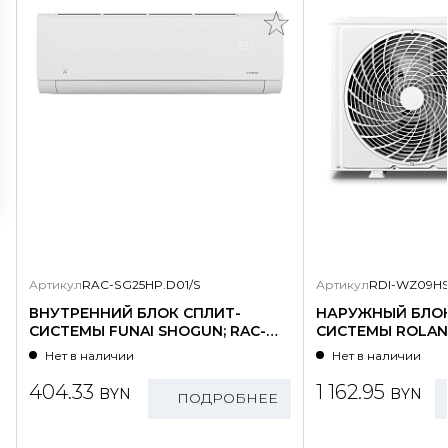
Артикул
RAC-SG25HP.D01/S
Артикул
RDI-WZ09HS
ВНУТРЕННИЙ БЛОК СПЛИТ-
НАРУЖНЫЙ БЛОК
СИСТЕМЫ FUNAI SHOGUN; RAC-
СИСТЕМЫ ROLAND
SG25HP.D01/S
WZ09HSS/N1-OU
Нет в наличии
Нет в наличии
404.33
1 162.95
BYN
BYN
ПОДРОБНЕЕ