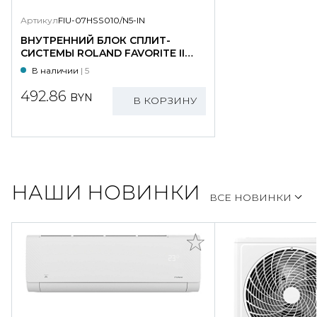
Артикул
FIU-07HSS010/N5-IN
ВНУТРЕННИЙ БЛОК СПЛИТ-
СИСТЕМЫ ROLAND FAVORITE II
INVERTER; FIU-07HSS010/N5-IN
В наличии
| 5
492.86
BYN
В КОРЗИНУ
НАШИ НОВИНКИ
ВСЕ НОВИНКИ