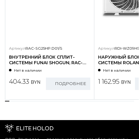
Артикул
RAC-SG25HP.D01/S
Артикул
RDI-WZ09HS
ВНУТРЕННИЙ БЛОК СПЛИТ-
НАРУЖНЫЙ БЛОК
СИСТЕМЫ FUNAI SHOGUN; RAC-
СИСТЕМЫ ROLAND
SG25HP.D01/S
WZ09HSS/N1-OU
Нет в наличии
Нет в наличии
404.33
1 162.95
BYN
BYN
ПОДРОБНЕЕ