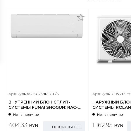
Артикул
RAC-SG25HP.D01/S
Артикул
RDI-WZ09HS
ВНУТРЕННИЙ БЛОК СПЛИТ-
НАРУЖНЫЙ БЛОК
СИСТЕМЫ FUNAI SHOGUN; RAC-
СИСТЕМЫ ROLAND
SG25HP.D01/S
WZ09HSS/N1-OU
Нет в наличии
Нет в наличии
404.33
1 162.95
BYN
BYN
ПОДРОБНЕЕ