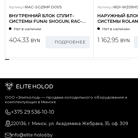
Артикул
RAC-SG25HP.D01/S
Артикул
RDI-WZ09HS
ВНУТРЕННИЙ БЛОК СПЛИТ-
НАРУЖНЫЙ БЛОК
СИСТЕМЫ FUNAI SHOGUN; RAC-
СИСТЕМЫ ROLAND
SG25HP.D01/S
WZ09HSS/N1-OU
Нет в наличии
Нет в наличии
404.33
1 162.95
BYN
BYN
ПОДРОБНЕЕ
ООО «Элитхолод» ― продажа холодильного оборудования и
комплектующих в Минске
+375 29 536-10-10
220136, г. Минск, ул. Академика Жебрака, 35, оф. 309
info@elite-holod.by