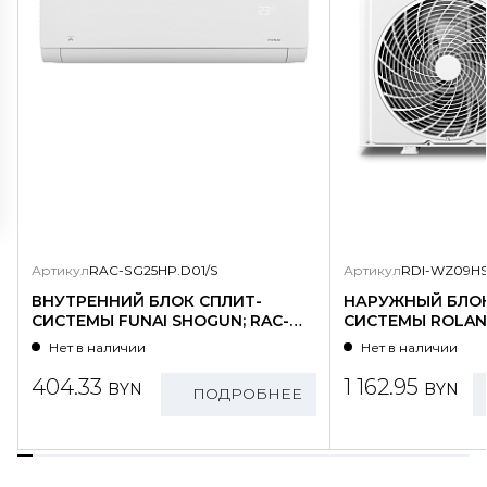
Артикул
RAC-SG25HP.D01/S
Артикул
RDI-WZ09HS
ВНУТРЕННИЙ БЛОК СПЛИТ-
НАРУЖНЫЙ БЛОК
СИСТЕМЫ FUNAI SHOGUN; RAC-
СИСТЕМЫ ROLAND
SG25HP.D01/S
WZ09HSS/N1-OU
Нет в наличии
Нет в наличии
404.33
1 162.95
BYN
BYN
ПОДРОБНЕЕ