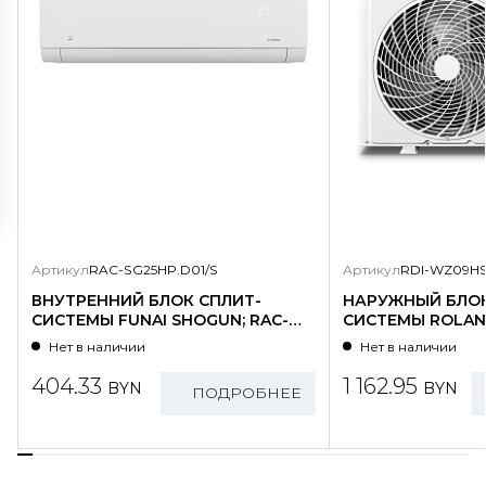
Артикул
RAC-SG25HP.D01/S
Артикул
RDI-WZ09HS
ВНУТРЕННИЙ БЛОК СПЛИТ-
НАРУЖНЫЙ БЛОК
СИСТЕМЫ FUNAI SHOGUN; RAC-
СИСТЕМЫ ROLAND
SG25HP.D01/S
WZ09HSS/N1-OU
Нет в наличии
Нет в наличии
404.33
1 162.95
BYN
BYN
ПОДРОБНЕЕ