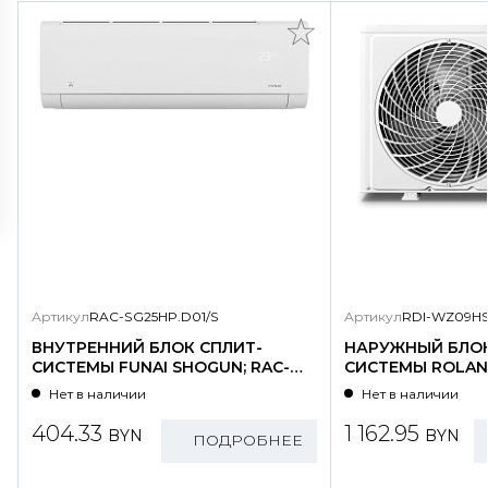
Артикул
RAC-SG25HP.D01/S
Артикул
RDI-WZ09HS
ВНУТРЕННИЙ БЛОК СПЛИТ-
НАРУЖНЫЙ БЛОК
СИСТЕМЫ FUNAI SHOGUN; RAC-
СИСТЕМЫ ROLAND
SG25HP.D01/S
WZ09HSS/N1-OU
Нет в наличии
Нет в наличии
404.33
1 162.95
BYN
BYN
ПОДРОБНЕЕ