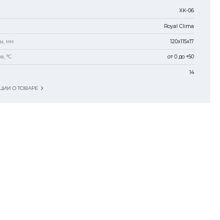
XK-06
Royal Clima
ы, мм
120x115x17
а, °C
от 0 до +50
14
ИИ О ТОВАРЕ