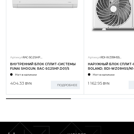
Артикул
RAC-SG25HP.D01/S
Артикул
RDI-WZ09HSS/N1-OUT
ВНУТРЕННИЙ БЛОК СПЛИТ-СИСТЕМЫ
НАРУЖНЫЙ БЛОК СПЛИТ
FUNAI SHOGUN; RAC-SG25HP.D01/S
ROLAND; RDI-WZ09HSS/N1
Нет в наличии
Нет в наличии
404.33
1 162.95
BYN
BYN
ПОДРОБНЕЕ