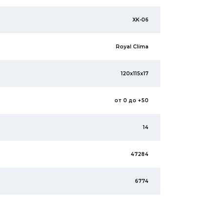
XK-06
Royal Clima
120x115x17
от 0 до +50
14
47284
6774