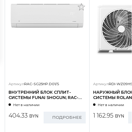
Артикул
RAC-SG25HP.D01/S
Артикул
RDI-WZ09HS
ВНУТРЕННИЙ БЛОК СПЛИТ-
НАРУЖНЫЙ БЛОК
СИСТЕМЫ FUNAI SHOGUN; RAC-
СИСТЕМЫ ROLAND
SG25HP.D01/S
WZ09HSS/N1-OU
Нет в наличии
Нет в наличии
404.33
1 162.95
BYN
BYN
ПОДРОБНЕЕ