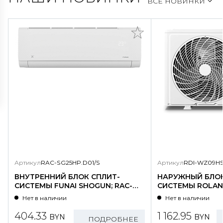
ВСЕ НОВИНКИ
Артикул
RAC-SG25HP.D01/S
Артикул
RDI-WZ09HS
ВНУТРЕННИЙ БЛОК СПЛИТ-
НАРУЖНЫЙ БЛОК
СИСТЕМЫ FUNAI SHOGUN; RAC-
СИСТЕМЫ ROLAND
SG25HP.D01/S
WZ09HSS/N1-OU
Нет в наличии
Нет в наличии
404.33
1 162.95
BYN
BYN
ПОДРОБНЕЕ