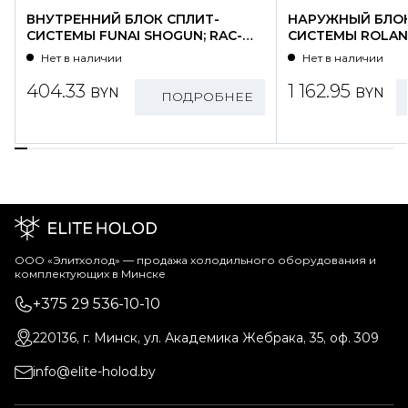
ВНУТРЕННИЙ БЛОК СПЛИТ-
НАРУЖНЫЙ БЛОК
СИСТЕМЫ FUNAI SHOGUN; RAC-
СИСТЕМЫ ROLAND
SG25HP.D01/S
WZ09HSS/N1-OU
Нет в наличии
Нет в наличии
404.33
1 162.95
BYN
BYN
ПОДРОБНЕЕ
ООО «Элитхолод» ― продажа холодильного оборудования и
комплектующих в Минске
+375 29 536-10-10
220136, г. Минск, ул. Академика Жебрака, 35, оф. 309
info@elite-holod.by