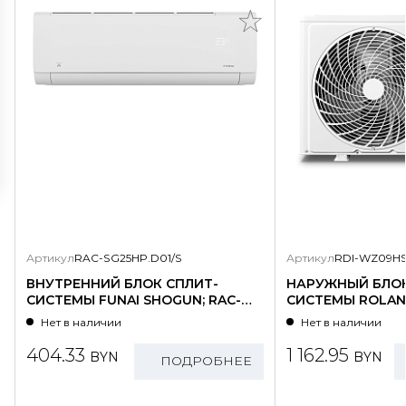
Артикул
RAC-SG25HP.D01/S
Артикул
RDI-WZ09HS
ВНУТРЕННИЙ БЛОК СПЛИТ-
НАРУЖНЫЙ БЛОК
СИСТЕМЫ FUNAI SHOGUN; RAC-
СИСТЕМЫ ROLAND
SG25HP.D01/S
WZ09HSS/N1-OU
Нет в наличии
Нет в наличии
404.33
1 162.95
BYN
BYN
ПОДРОБНЕЕ