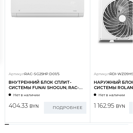
Артикул
RAC-SG25HP.D01/S
Артикул
RDI-WZ09HS
ВНУТРЕННИЙ БЛОК СПЛИТ-
НАРУЖНЫЙ БЛОК
СИСТЕМЫ FUNAI SHOGUN; RAC-
СИСТЕМЫ ROLAND
SG25HP.D01/S
WZ09HSS/N1-OU
Нет в наличии
Нет в наличии
404.33
1 162.95
BYN
BYN
ПОДРОБНЕЕ