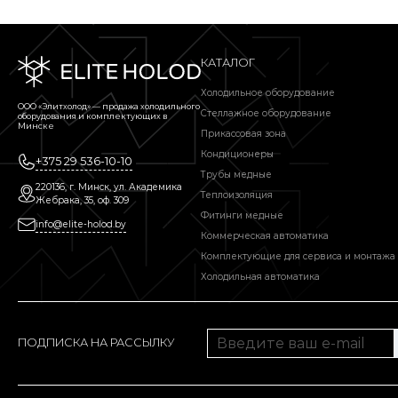
КАТАЛОГ
Холодильное оборудование
ООО «Элитхолод» ― продажа холодильного
Стеллажное оборудование
оборудования и комплектующих в
Минске
Прикассовая зона
Кондиционеры
+375 29 536-10-10
Трубы медные
220136, г. Минск, ул. Академика
Теплоизоляция
Жебрака, 35, оф. 309
Фитинги медные
info@elite-holod.by
Коммерческая автоматика
Комплектующие для сервиса и монтажа
Холодильная автоматика
ПОДПИСКА НА РАССЫЛКУ