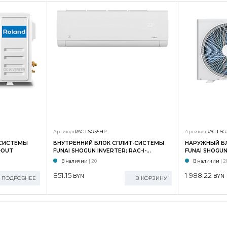
Артикул
RAC-I-SG35HP.D01/S
Артикул
-СИСТЕМЫ
ВНУТРЕННИЙ БЛОК СПЛИТ-СИСТЕМЫ
НАРУЖНЫЙ Б
-OUT
FUNAI SHOGUN INVERTER; RAC-I-
FUNAI SHOGUN 
SG35HP.D02/S
SG35HP.D02/
В наличии
| 20
В наличии
| 2
851.15
1 988.22
BYN
BYN
ПОДРОБНЕЕ
В КОРЗИНУ