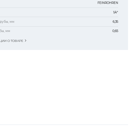
FEINROHREN
1/4"
рубы, мм
6,35
бы, мм
0,65
ИИ О ТОВАРЕ