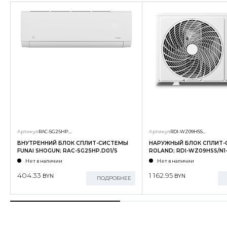
Артикул
RAC-SG25HP.D01/S
Артикул
RDI-WZ09HSS/N1-OUT
ВНУТРЕННИЙ БЛОК СПЛИТ-СИСТЕМЫ
НАРУЖНЫЙ БЛОК СПЛИТ
FUNAI SHOGUN; RAC-SG25HP.D01/S
ROLAND; RDI-WZ09HSS/N1
Нет в наличии
Нет в наличии
404.33
1 162.95
BYN
BYN
ПОДРОБНЕЕ