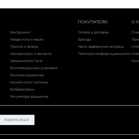
ПОКУПАТЕЛЮ
О 
Инструмент
Оплата и доставка
О на
Хладагенты и масла
Бренды
Про
Припои и флюсы
Часто задаваемые вопросы
Сер
Компрессоры и запчасти
Политика конфиденциальности
Нов
Увлажнители Carel
Кон
Вентиляционные установки
Вентили сервисные
Мульти-сплит системы
Вибровставки
Регуляторы вращения
ПОДПИСАТЬСЯ