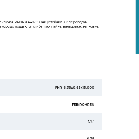
ключая R410A и R407C. Они устойчивы к перепадам
 хорошо поддаются сгибанию, пайке, вальцовке, зенковке,
FNR_6.35x0,65x15.000
FEINROHREN
1/4"
6,35