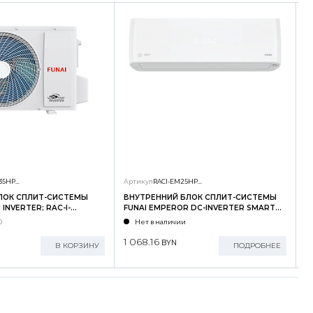
RAC-I-SG35HP.D01/U
Артикул
RACI-EM25HP.D04/S
А
ЛОК СПЛИТ-СИСТЕМЫ
ВНУТРЕННИЙ БЛОК СПЛИТ-СИСТЕМЫ
Н
INVERTER; RAC-I-
FUNAI EMPEROR DC-INVERTER SMART
F
U
EYE; RACI-EM25HP.D04/S
E
0
Нет в наличии
1 068.16
2
BYN
В КОРЗИНУ
ПОДРОБНЕЕ