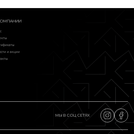
КОМПАНИИ
с
екты
тификаты
ости и акции
такты
МЫ В СОЦ СЕТЯХ