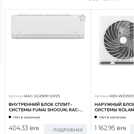
Артикул
RAC-SG25HP.D01/S
Артикул
RDI-WZ09HS
ВНУТРЕННИЙ БЛОК СПЛИТ-
НАРУЖНЫЙ БЛОК
СИСТЕМЫ FUNAI SHOGUN; RAC-
СИСТЕМЫ ROLAND
SG25HP.D01/S
WZ09HSS/N1-OU
Нет в наличии
Нет в наличии
404.33
1 162.95
BYN
BYN
ПОДРОБНЕЕ