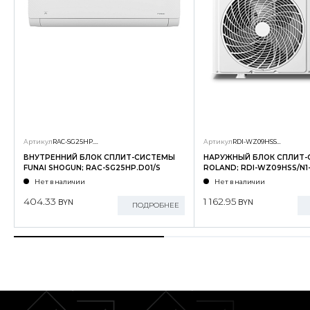
Артикул
RAC-SG25HP.D01/S
Артикул
RDI-WZ09HSS/N1-OUT
ВНУТРЕННИЙ БЛОК СПЛИТ-СИСТЕМЫ
НАРУЖНЫЙ БЛОК СПЛИТ
FUNAI SHOGUN; RAC-SG25HP.D01/S
ROLAND; RDI-WZ09HSS/N1
Нет в наличии
Нет в наличии
404.33
1 162.95
BYN
BYN
ПОДРОБНЕЕ