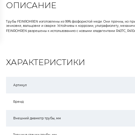
ОПИСАНИЕ
Трубы FEINROHREN изготовлены из 99% фосфористой меди. Они прочны, но при
зенковке, вальцовке и сварке. Устойчивы к коррозии, ультрафиолету, меха
FEINROHREN разрешены к использованию с новыми хладагентами R407C, R410A и
ХАРАКТЕРИСТИКИ
Артикул
Бренд
Внешний диаметр трубы, мм
Толщина стенки трубы, мм