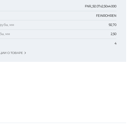
FNR_92.07x2,50x4.000
FEINROHREN
рубы, мм
92,70
бы, мм
2,50
4
ИИ О ТОВАРЕ