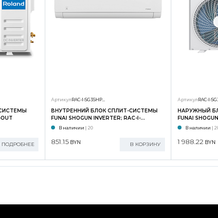
Артикул
RAC-I-SG35HP.D01/S
Артикул
-СИСТЕМЫ
ВНУТРЕННИЙ БЛОК СПЛИТ-СИСТЕМЫ
НАРУЖНЫЙ Б
-OUT
FUNAI SHOGUN INVERTER; RAC-I-
FUNAI SHOGUN 
SG35HP.D02/S
SG35HP.D02/
В наличии
| 20
В наличии
| 2
851.15
1 988.22
BYN
BYN
ПОДРОБНЕЕ
В КОРЗИНУ