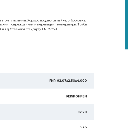
 этом пластичны. Хорошо поддаются пайке, отбортовке,
ническим повреждениям и перепадам температуры. Трубы
 т.д. Отвечают стандарту EN 12735-1.
FNR_92.07x2,50x4.000
FEINROHREN
92,70
2,50