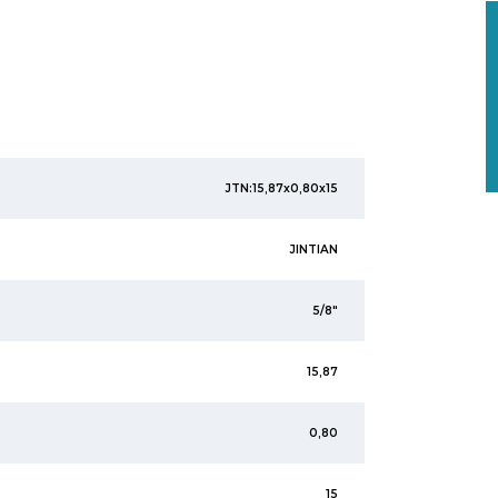
JTN:15,87x0,80x15
JINTIAN
5/8"
15,87
0,80
15