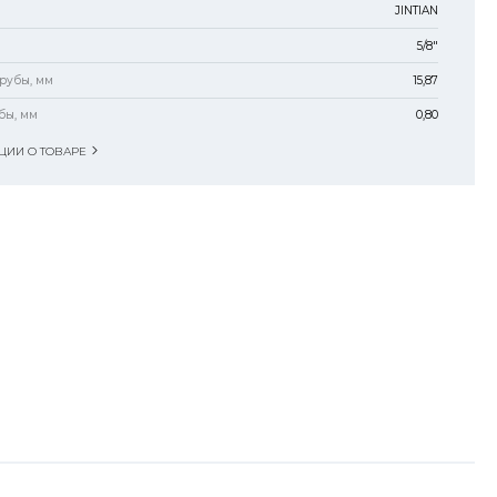
JINTIAN
5/8"
рубы, мм
15,87
бы, мм
0,80
ИИ О ТОВАРЕ