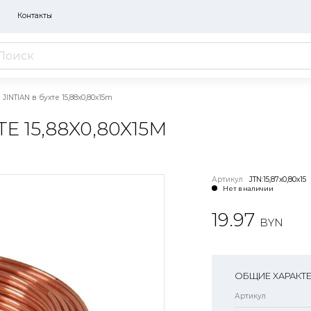
Контакты
JINTIAN в бухте 15,88x0,80x15m
Е 15,88X0,80X15M
Артикул
JTN:15,87x0,80x15
Нет в наличии
19.97
BYN
ОБЩИЕ ХАРАКТ
Артикул