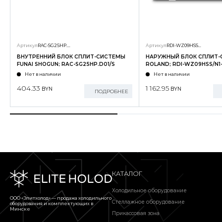
Артикул
RAC-SG25HP.D01/S
Артикул
RDI-WZ09HSS/N1-OUT
ВНУТРЕННИЙ БЛОК СПЛИТ-СИСТЕМЫ
НАРУЖНЫЙ БЛОК СПЛИТ
FUNAI SHOGUN; RAC-SG25HP.D01/S
ROLAND; RDI-WZ09HSS/N1
Нет в наличии
Нет в наличии
404.33
1 162.95
BYN
BYN
ПОДРОБНЕЕ
КАТАЛОГ
Холодильное оборудование
ООО «Элитхолод» ― продажа холодильного
Стеллажное оборудование
оборудования и комплектующих в
Минске
Прикассовая зона