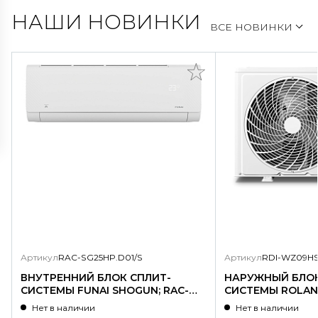
НАШИ НОВИНКИ
ВСЕ НОВИНКИ
Артикул
RAC-SG25HP.D01/S
Артикул
RDI-WZ09HS
ВНУТРЕННИЙ БЛОК СПЛИТ-
НАРУЖНЫЙ БЛОК
СИСТЕМЫ FUNAI SHOGUN; RAC-
СИСТЕМЫ ROLAND
SG25HP.D01/S
WZ09HSS/N1-OU
Нет в наличии
Нет в наличии