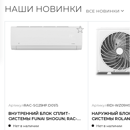
НАШИ НОВИНКИ
ВСЕ НОВИНКИ
Артикул
RAC-SG25HP.D01/S
Артикул
RDI-WZ09HS
ВНУТРЕННИЙ БЛОК СПЛИТ-
НАРУЖНЫЙ БЛОК
СИСТЕМЫ FUNAI SHOGUN; RAC-
СИСТЕМЫ ROLAND
SG25HP.D01/S
WZ09HSS/N1-OU
Нет в наличии
Нет в наличии