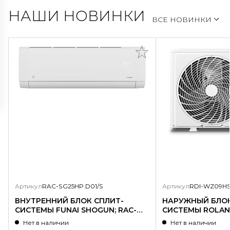
НАШИ НОВИНКИ
ВСЕ НОВИНКИ
Артикул
RAC-SG25HP.D01/S
Артикул
RDI-WZ09HS
ВНУТРЕННИЙ БЛОК СПЛИТ-
НАРУЖНЫЙ БЛОК
СИСТЕМЫ FUNAI SHOGUN; RAC-
СИСТЕМЫ ROLAND
SG25HP.D01/S
WZ09HSS/N1-OU
Нет в наличии
Нет в наличии